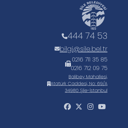
444 74 53
bilgi@sile.bel.tr
0216 711 35 85
0216 712 09 75
Balibey Mahallesi,
Atatürk Caddesi, No: 69/A
34980 Şile-İstanbul