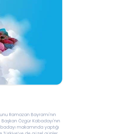
ruhunu Ramazan Bayramı'nın
 ve Başkan Özgür Kabadayı'nın
r Kabadayı makamında yaptığı
e Türkiye’ye de güzel günler