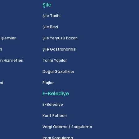
Şile
Şile Tarihi
Şile Bezi
İşlemleri
Şile Yeryüzü Pazarı
i
Şile Gastronomisi
m Hizmetleri
Tarihi Yapılar
Doğal Güzellikler
ri
Plajlar
E-Belediye
E-Belediye
Kent Rehberi
Vergi Ödeme / Sorgulama
İmar Sorgulama