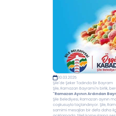
30.03.2025
Şile'de Şeker Tadında Bir Bayram
Şile, Ramazan Bayramı'nı birlik, 
"Ramazan Ayının Ardından Bayra
Şile Belediyesi, Ramazan ayının 
coşkusuyla taçlandırıyor. Şile, Ra
samimi mesajları bir defa daha il
açıklamada, Şileli komşularına ses