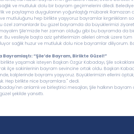
kte sağlık ve mutluluk dolu bir bayram geçirmelerini diledi. Beled
berlik ve paylaşma duygularının yoğunlaştığı mübarek Ramazan 
mutluluğunu hep birlikte yaşıyoruz bayramlar kırgınlıkların s
 özel zamanlardır bu güzel bayramda da büyüklerimizi ziyaret 
ayalım Şile’mizde her zaman olduğu gibi bu bayramda da birlik
 Bu vesileyle başta aziz şehitlerimizin aileleri olmak üzere t
utluyor sağlık huzur ve mutluluk dolu nice bayramlar diliyorum.
Bayramlaştı: “Şile’de Bayram, Birlikte Güzel!”
rlikte yaşamak isteyen Başkan Özgür Kabadayı, Şile sokakları
k ilçe sakinlerinin bayram sevincine ortak oldu. Başkan Kabadayı
nde, kalplerinde bayramı yaşıyoruz. Büyüklerimizin ellerini öptük, 
k. Hep birlikte nice bayramlara." dedi.
adayı'nın anlamlı ve birleştirici mesajları, Şile halkının bayram 
zel şekilde yansıttı.