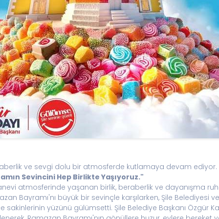
beraberlik ve sevgi dolu bir atmosferde kutlamaya devam ediyor.
mın Sevincini Hep Birlikte Yaşıyoruz."
manevi atmosferinde yaşanan birlik, beraberlik ve dayanışma 
mazan Bayramı'nı büyük bir sevinçle karşılarken, Şile Belediyesi
çe sakinlerinin yüzünü gülümsetti. Şile Belediye Başkanı Özgü
lenerek, Ramazan Bayramı'nın gönüllere huzur, evlere bereket v