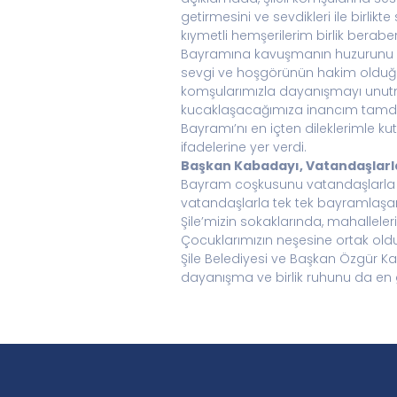
getirmesini ve sevdikleri ile birli
kıymetli hemşerilerim birlik bera
Bayramına kavuşmanın huzurunu ve 
sevgi ve hoşgörünün hakim olduğu
komşularımızla dayanışmayı unutm
kucaklaşacağımıza inancım tamdır.
Bayramı’nı en içten dileklerimle k
ifadelerine yer verdi.
Başkan Kabadayı, Vatandaşlarla 
Bayram coşkusunu vatandaşlarla bi
vatandaşlarla tek tek bayramlaşara
Şile’mizin sokaklarında, mahalleleri
Çocuklarımızın neşesine ortak oldu
Şile Belediyesi ve Başkan Özgür Kab
dayanışma ve birlik ruhunu da en gü