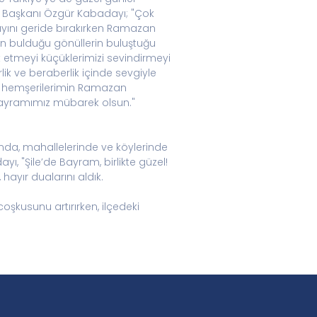
iye Başkanı Özgür Kabadayı; "Çok
ayını geride bırakırken Ramazan
on bulduğu gönüllerin buluştuğu
etmeyi küçüklerimizi sevindirmeyi
 ve beraberlik içinde sevgiyle
üm hemşerilerimin Ramazan
 Bayramımız mübarek olsun."
nda, mahallelerinde ve köylerinde
, "Şile’de Bayram, birlikte güzel!
hayır dualarını aldık.
coşkusunu artırırken, ilçedeki