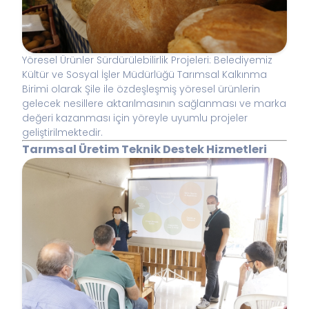
Yöresel Ürünler Sürdürülebilirlik Projeleri: Belediyemiz
Kültür ve Sosyal İşler Müdürlüğü Tarımsal Kalkınma
Birimi olarak Şile ile özdeşleşmiş yöresel ürünlerin
gelecek nesillere aktarılmasının sağlanması ve marka
değeri kazanması için yöreyle uyumlu projeler
geliştirilmektedir.
Tarımsal Üretim Teknik Destek Hizmetleri