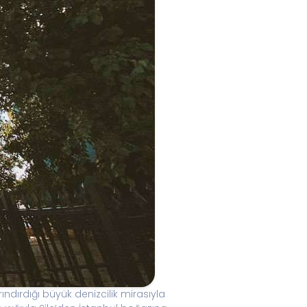
ındırdığı büyük denizcilik mirasıyla