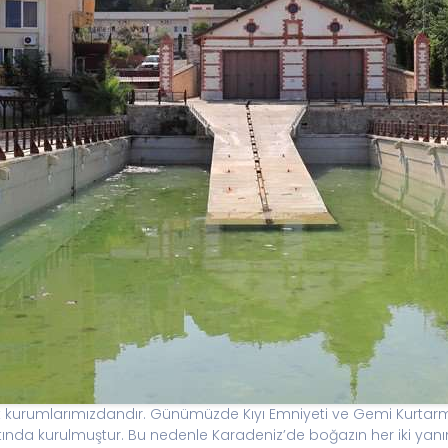
ilik kurumlarımızdandır. Günümüzde Kıyı Emniyeti ve Gemi Kurtarma
altında kurulmuştur. Bu nedenle Karadeniz’de boğazın her iki yanın