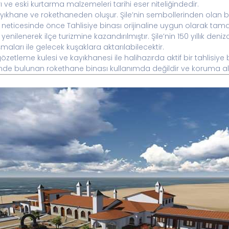
 ve eski kurtarma malzemeleri tarihi eser niteliğindedir.
ayıkhane ve rokethaneden oluşur. Şile’nin sembollerinden olan b
ı neticesinde önce Tahlisiye binası orijinaline uygun olarak t
ilenerek ilçe turizmine kazandırılmıştır. Şile’nin 150 yıllık deni
maları ile gelecek kuşaklara aktarılabilecektir.
zetleme kulesi ve kayıkhanesi ile halihazırda aktif bir tahlisiye 
de bulunan rokethane binası kullanımda değildir ve koruma alt