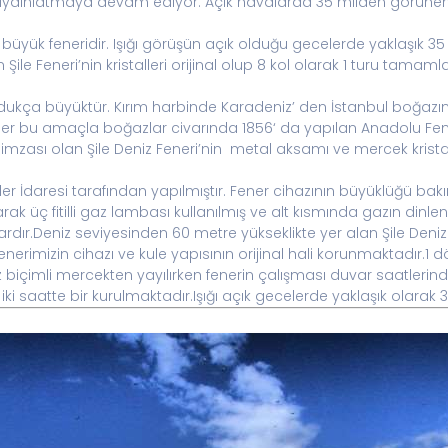
aydınlatmaya devam ediyor. Açık havalarda 35 milden görünen ı
en büyük feneridir. Işığı görüşün açık olduğu gecelerde yaklaşık 3
 Şile Feneri’nin kristalleri orijinal olup 8 kol olarak 1 turu tamam
 oldukça büyüktür. Kırım harbinde Karadeniz’ den İstanbul boğazın
ener bu amaçla boğazlar civarında 1856‘ da yapılan Anadolu Fene
imzası olan Şile Deniz Feneri’nin metal aksamı ve mercek krista
rler İdaresi tarafından yapılmıştır. Fener cihazının büyüklüğü ba
rak üç fitilli gaz lambası kullanılmış ve alt kısmında gazın dinlen
rdır.Deniz seviyesinden 60 metre yükseklikte yer alan Şile Deniz F
n fenerimizin cihazı ve kule yapısının orijinal hali korunmaktadır.
biçimli mercekten yayılırken fenerin çalışması duvar saatlerinde
le iki saatte bir kurulmaktadır.Işığı açık gecelerde yaklaşık olar