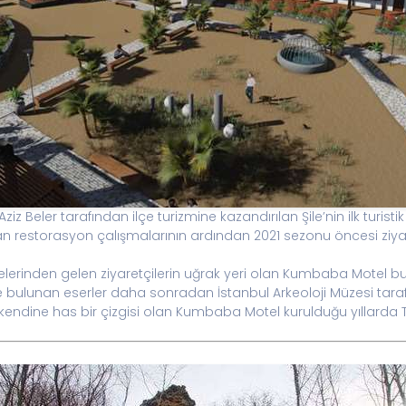
iz Beler tarafından ilçe turizmine kazandırılan Şile’nin ilk turist
n restorasyon çalışmalarının ardından 2021 sezonu öncesi ziya
elerinden gelen ziyaretçilerin uğrak yeri olan Kumbaba Motel bu y
e bulunan eserler daha sonradan İstanbul Arkeoloji Müzesi tara
endine has bir çizgisi olan Kumbaba Motel kurulduğu yıllarda Tür