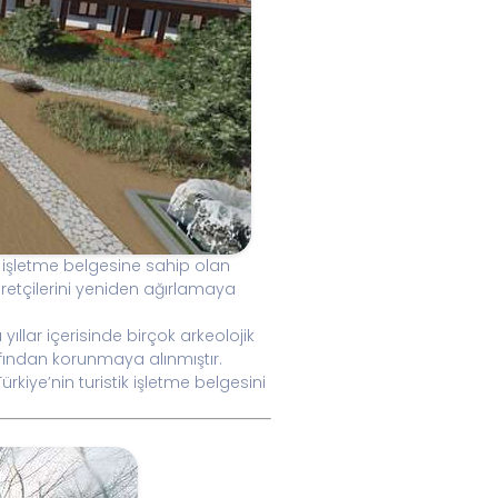
ik işletme belgesine sahip olan
retçilerini yeniden ağırlamaya
ıllar içerisinde birçok arkeolojik
fından korunmaya alınmıştır.
kiye’nin turistik işletme belgesini