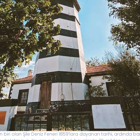
biri olan Şile Deniz Feneri 1859’lara dayanan tarihi, ardında bar