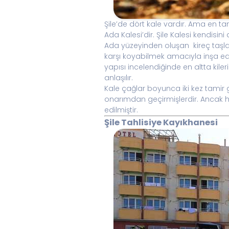
Şile’de dört kale vardır. Ama en ta
Ada Kalesi’dir. Şile Kalesi kendisini
Ada yüzeyinden oluşan kireç taşları
karşı koyabilmek amacıyla inşa edilm
yapısı incelendiğinde en altta kile
anlaşılır.
Kale çağlar boyunca iki kez tamir
onarımdan geçirmişlerdir. Ancak ha
edilmiştir.
Şile Tahlisiye Kayıkhanesi