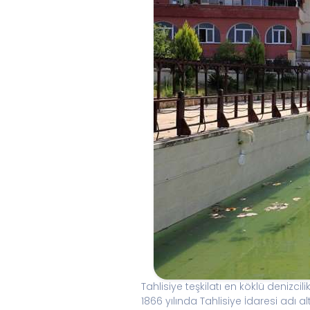
Tahlisiye teşkilatı en köklü denizc
1866 yılında Tahlisiye İdaresi adı 