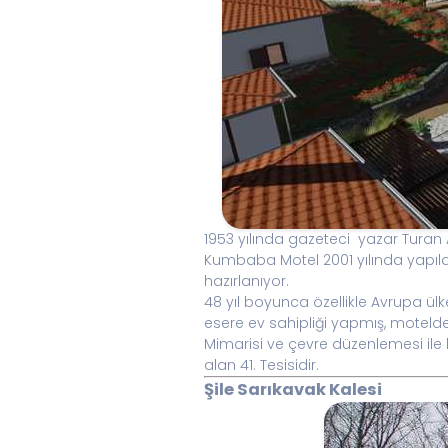
1953 yılında gazeteci yazar Turan Az
Kumbaba Motel 2001 yılında yapıla
hazırlanıyor.
48 yıl boyunca özellikle Avrupa ülk
esere ev sahipliği yapmış, moteld
Mimarisi ve çevre düzenlemesi ile k
alan 41. Tesisidir.
Şile Sarıkavak Kalesi