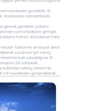
şığıyla Şile’den İstanbul boğazına
5 mil mesafeden görülebilir. 15
lar. Uluslararası standartlarda
a girecek gemilerin yollarını
rinden sonra faaliyete girmiştir.
l sistemi Fransa’ da bulunan Paris
kımından Türkiye’nin en büyük deniz
dirilerek süzülmesi için sarnıç
eneri’nin kule yüksekliği ise 19
1 dönüşünü 120 saniyede
 kullanılan sarkaç sistemi ile
ak 35 mil mesafeden görülmektedir.