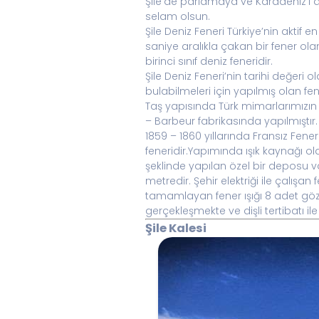
Şile’de parlamaya ve Karadeniz’i 
selam olsun.
Şile Deniz Feneri Türkiye’nin aktif 
saniye aralıkla çakan bir fener olan
birinci sınıf deniz feneridir.
Şile Deniz Feneri’nin tarihi değeri
bulabilmeleri için yapılmış olan f
Taş yapısında Türk mimarlarımızın 
– Barbeur fabrikasında yapılmıştır.
1859 – 1860 yıllarında Fransız Fene
feneridir.Yapımında ışık kaynağı ola
şeklinde yapılan özel bir deposu va
metredir. Şehir elektriği ile çalışa
tamamlayan fener ışığı 8 adet göz 
gerçekleşmekte ve dişli tertibatı i
Şile Kalesi