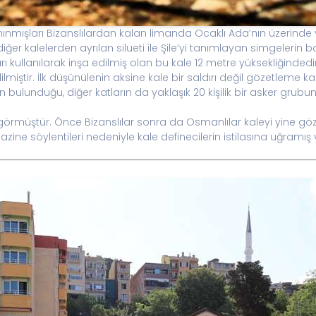
nınmışları Bizanslılardan kalan limanda Ocaklı Ada’nın üzerinde 
 diğer kalelerden ayrılan silueti ile Şile’yi tanımlayan simgelerin b
 kullanılarak inşa edilmiş olan bu kale 12 metre yüksekliğindedir
iştir. İlk düşünülenin aksine kale bir saldırı değil gözetleme kales
rin bulunduğu, diğer katların da yaklaşık 20 kişilik bir asker gru
 görmüştür. Önce Bizanslılar sonra da Osmanlılar kaleyi yine gö
zine söylentileri nedeniyle kale definecilerin istilasına uğramı