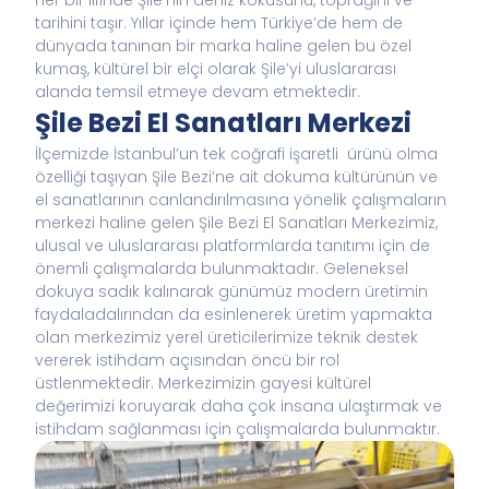
her bir lifinde Şile’nin deniz kokusunu, toprağını ve
tarihini taşır. Yıllar içinde hem Türkiye’de hem de
dünyada tanınan bir marka haline gelen bu özel
kumaş, kültürel bir elçi olarak Şile’yi uluslararası
alanda temsil etmeye devam etmektedir.
Şile Bezi El Sanatları Merkezi
İlçemizde İstanbul’un tek coğrafi işaretli ürünü olma
özelliği taşıyan Şile Bezi’ne ait dokuma kültürünün ve
el sanatlarının canlandırılmasına yönelik çalışmaların
merkezi haline gelen Şile Bezi El Sanatları Merkezimiz,
ulusal ve uluslararası platformlarda tanıtımı için de
önemli çalışmalarda bulunmaktadır. Geleneksel
dokuya sadık kalınarak günümüz modern üretimin
faydaladalırından da esinlenerek üretim yapmakta
olan merkezimiz yerel üreticilerimize teknik destek
vererek istihdam açısından öncü bir rol
üstlenmektedir. Merkezimizin gayesi kültürel
değerimizi koruyarak daha çok insana ulaştırmak ve
istihdam sağlanması için çalışmalarda bulunmaktır.