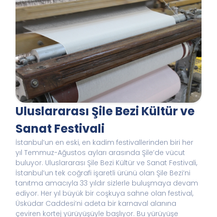
Uluslararası Şile Bezi Kültür ve
Sanat Festivali
İstanbul’un en eski, en kadim festivallerinden biri her
yıl Temmuz-Ağustos ayları arasında Şile’de vücut
buluyor. Uluslararası Şile Bezi Kültür ve Sanat Festivali,
İstanbul’un tek coğrafi işaretli ürünü olan Şile Bezi’ni
tanıtma amacıyla 33 yıldır sizlerle buluşmaya devam
ediyor. Her yıl büyük bir coşkuya sahne olan festival,
Üsküdar Caddesi’ni adeta bir karnaval alanına
çeviren kortej yürüyüşüyle başlıyor. Bu yürüyüşe