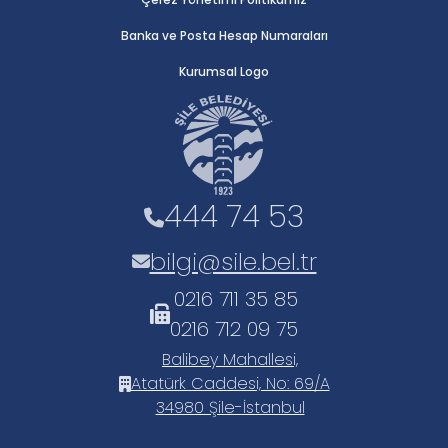
Banka ve Posta Hesap Numaraları
Kurumsal Logo
444 74 53
bilgi@sile.bel.tr
0216 711 35 85
0216 712 09 75
Balibey Mahallesi,
Atatürk Caddesi, No: 69/A
34980 Şile-İstanbul