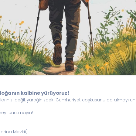
doğanın kalbine yürüyoruz!
arınızı değil, yüreğinizdeki Cumhuriyet coşkusunu da almayı u
ymeyi unutmayın!
Marina Mevkii)