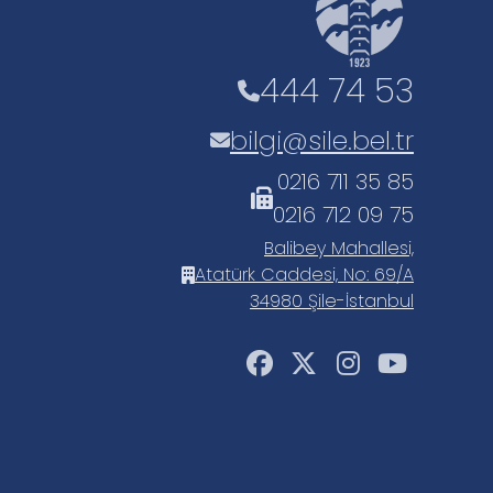
444 74 53
bilgi@sile.bel.tr
0216 711 35 85
0216 712 09 75
Balibey Mahallesi,
Atatürk Caddesi, No: 69/A
34980 Şile-İstanbul