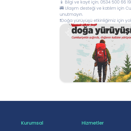
📱 Bilgi ve kayıt için; 0534 500 66 19
🚎 Ulaşım desteği ve katılım için 
unutmayın.
❗️Doğa yürüyüşü etkinliğimiz için y
Kurumsal
Hizmetler