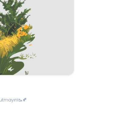
nutmayın!🥾🍂