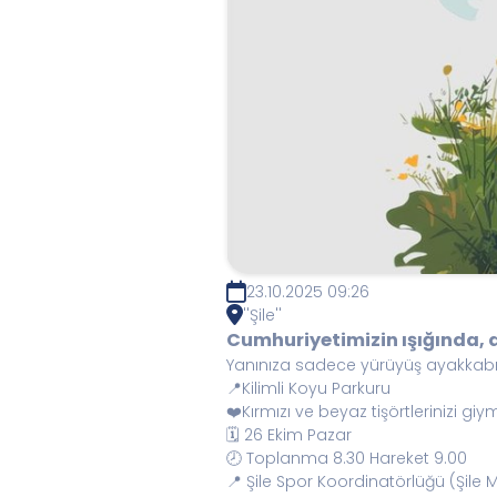
23.10.2025 09:26
''Şile''
Cumhuriyetimizin ışığında, 
Yanınıza sadece yürüyüş ayakkabıl
📍Kilimli Koyu Parkuru
❤️Kırmızı ve beyaz tişörtlerinizi gi
🗓️ 26 Ekim Pazar
🕗 Toplanma 8.30 Hareket 9.00
📍 Şile Spor Koordinatörlüğü (Şile 