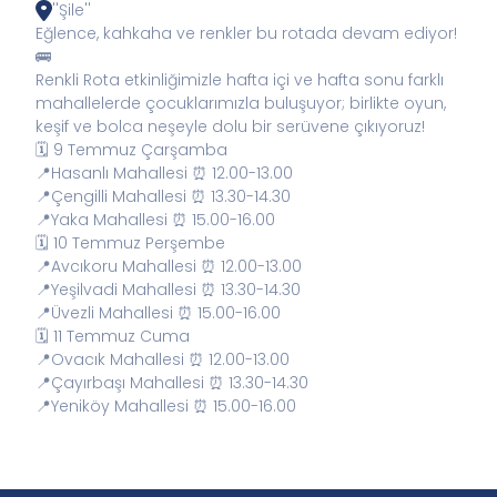
''Şile''
Eğlence, kahkaha ve renkler bu rotada devam ediyor!
🚌
Renkli Rota etkinliğimizle hafta içi ve hafta sonu farklı
mahallelerde çocuklarımızla buluşuyor; birlikte oyun,
keşif ve bolca neşeyle dolu bir serüvene çıkıyoruz!
🗓️ 9 Temmuz Çarşamba
📍Hasanlı Mahallesi ⏰ 12.00-13.00
📍Çengilli Mahallesi ⏰ 13.30-14.30
📍Yaka Mahallesi ⏰ 15.00-16.00
🗓️ 10 Temmuz Perşembe
📍Avcıkoru Mahallesi ⏰ 12.00-13.00
📍Yeşilvadi Mahallesi ⏰ 13.30-14.30
📍Üvezli Mahallesi ⏰ 15.00-16.00
🗓️ 11 Temmuz Cuma
📍Ovacık Mahallesi ⏰ 12.00-13.00
📍Çayırbaşı Mahallesi ⏰ 13.30-14.30
📍Yeniköy Mahallesi ⏰ 15.00-16.00