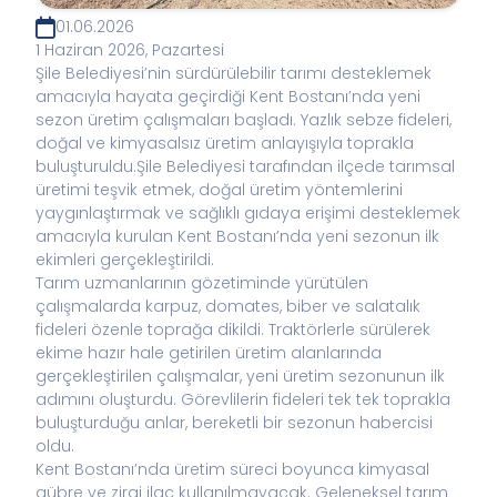
01.06.2026
1 Haziran 2026, Pazartesi
Şile Belediyesi’nin sürdürülebilir tarımı desteklemek
amacıyla hayata geçirdiği Kent Bostanı’nda yeni
sezon üretim çalışmaları başladı. Yazlık sebze fideleri,
doğal ve kimyasalsız üretim anlayışıyla toprakla
buluşturuldu.Şile Belediyesi tarafından ilçede tarımsal
üretimi teşvik etmek, doğal üretim yöntemlerini
yaygınlaştırmak ve sağlıklı gıdaya erişimi desteklemek
amacıyla kurulan Kent Bostanı’nda yeni sezonun ilk
ekimleri gerçekleştirildi.
Tarım uzmanlarının gözetiminde yürütülen
çalışmalarda karpuz, domates, biber ve salatalık
fideleri özenle toprağa dikildi. Traktörlerle sürülerek
ekime hazır hale getirilen üretim alanlarında
gerçekleştirilen çalışmalar, yeni üretim sezonunun ilk
adımını oluşturdu. Görevlilerin fideleri tek tek toprakla
buluşturduğu anlar, bereketli bir sezonun habercisi
oldu.
Kent Bostanı’nda üretim süreci boyunca kimyasal
gübre ve zirai ilaç kullanılmayacak. Geleneksel tarım