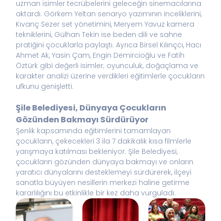
uzman isimler tecrübelerini geleceğin sinemacılarına
aktardı. Görkem Yeltan senaryo yazımının inceliklerini,
Kıvanç Sezer set yönetimini, Meryem Yavuz kamera
tekniklerini, Gülhan Tekin ise beden dili ve sahne
pratiğini çocuklarla paylaştı. Ayrıca Birsel Kılınçcı, Hacı
Ahmet Ak, Yasin Çam, Engin Demircioğlu ve Fatih
Öztürk gibi değerli isimler; oyunculuk, doğaçlama ve
karakter analizi üzerine verdikleri eğitimlerle çocukların
ufkunu genişletti.
Şile Belediyesi, Dünyaya Çocukların
Gözünden Bakmayı Sürdürüyor
Şenlik kapsamında eğitimlerini tamamlayan
çocukların, çekecekleri 3 ila 7 dakikalık kısa filmlerle
yarışmaya katılması bekleniyor. Şile Belediyesi,
çocukların gözünden dünyaya bakmayı ve onların
yaratıcı dünyalarını desteklemeyi sürdürerek, ilçeyi
sanatla büyüyen nesillerin merkezi haline getirme
kararlılığını bu etkinlikle bir kez daha vurguladı.